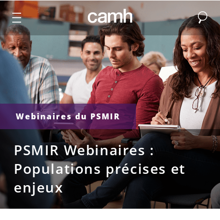
Recher
CAMH logo
Webinaires du PSMIR
PSMIR Webinaires :
Populations précises et
enjeux