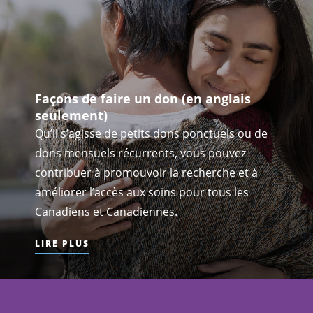
Façons de faire un don (en anglais
seulement)
Qu’il s’agisse de petits dons ponctuels ou de
dons mensuels récurrents, vous pouvez
contribuer à promouvoir la recherche et à
améliorer l’accès aux soins pour tous les
Canadiens et Canadiennes.
LIRE PLUS