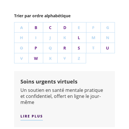
Trier par ordre alphabétique
A
B
C
D
E
F
G
H
I
J
K
L
M
N
O
P
Q
R
S
T
U
V
W
X
Y
Z
Soins urgents virtuels
Un soutien en santé mentale pratique
et confidentiel, offert en ligne le jour-
même
LIRE PLUS
SUR : SOINS URGENTS VIRTUELS