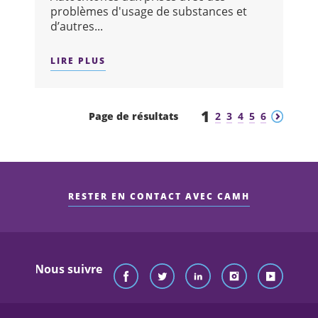
problèmes d'usage de substances et
d’autres...
LIRE PLUS
SUR : SERVICE DE SOINS AUX AUTOC
1
Précédent
Suivant
Page de résultats
2
3
4
5
6
RESTER EN CONTACT AVEC CAMH
Nous suivre