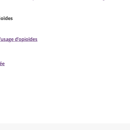
ioïdes
l’usage d’opioïdes
gée