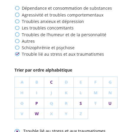
Dépendance et consommation de substances
Agressivité et troubles comportementaux
Troubles anxieux et dépression
Les troubles concomitants
Troubles de l’humeur et de la personnalité
Autres
Schizophrénie et psychose
Trouble lié au stress et aux traumatismes
Trier par ordre alphabétique
A
B
C
D
E
F
G
H
I
J
K
L
M
N
O
P
Q
R
S
T
U
V
W
X
Y
Z
Trouble lié au stress et aux traumatismes