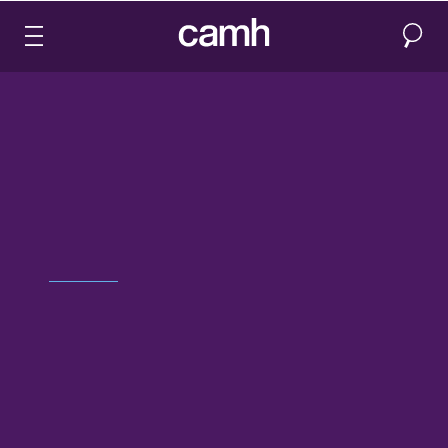
Recher
CAMH logo